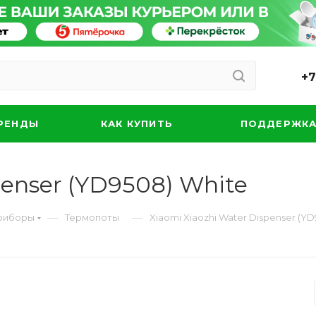
+7
РЕНДЫ
КАК КУПИТЬ
ПОДДЕРЖК
penser (YD9508) White
—
—
риборы
Термопоты
Xiaomi Xiaozhi Water Dispenser (Y