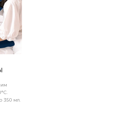
ы
ним
°С.
 350 мл.