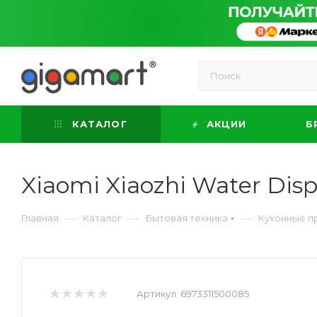
КАТАЛОГ
АКЦИИ
Б
Xiaomi Xiaozhi Water Dis
—
—
—
Главная
Каталог
Бытовая техника
Кухонные п
Артикул:
6973311500085