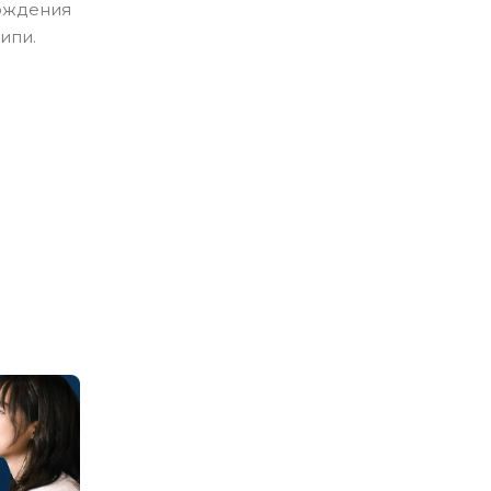
ождения
ипи.