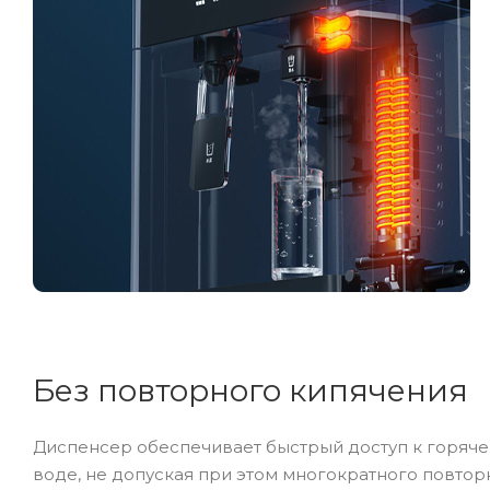
Без повторного кипячения
Диспенсер обеспечивает быстрый доступ к горяче
воде, не допуская при этом многократного повтор