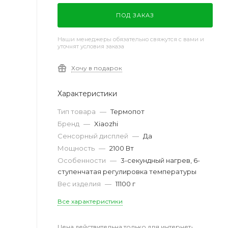
ПОД ЗАКАЗ
Наши менеджеры обязательно свяжутся с вами и
уточнят условия заказа
Хочу в подарок
Характеристики
Тип товара
—
Термопот
Бренд
—
Xiaozhi
Сенсорный дисплей
—
Да
Мощность
—
2100 Вт
Особенности
—
3-секундный нагрев, 6-
ступенчатая регулировка температуры
Вес изделия
—
11100 г
Все характеристики
Цена действительна только для интернет-