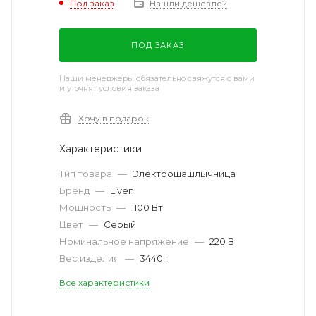
Под заказ
Нашли дешевле?
ПОД ЗАКАЗ
Наши менеджеры обязательно свяжутся с вами
и уточнят условия заказа
Хочу в подарок
Характеристики
Тип товара
—
Электрошашлычница
Бренд
—
Liven
Мощность
—
1100 Вт
Цвет
—
Серый
Номинальное напряжение
—
220 В
Вес изделия
—
3440 г
Все характеристики