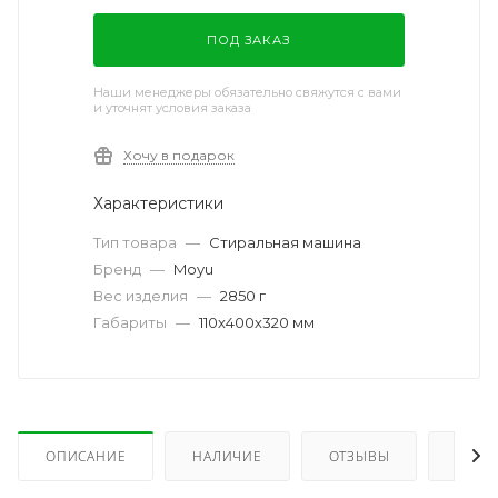
ПОД ЗАКАЗ
Наши менеджеры обязательно свяжутся с вами
и уточнят условия заказа
Хочу в подарок
Характеристики
Тип товара
—
Стиральная машина
Бренд
—
Moyu
Вес изделия
—
2850 г
Габариты
—
110х400х320 мм
ОПИСАНИЕ
НАЛИЧИЕ
ОТЗЫВЫ
КАК 