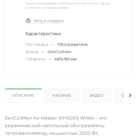
Наши менеджеры обязательно свяжутся с вами
и уточнят условия заказа
Хочу в подарок
Характеристики
Тип товара
—
Обогреватель
Бренд
—
SenCiciMen
Габариты
—
485х185 мм
ОПИСАНИЕ
НАЛИЧИЕ
ВИДЕО
ОТЗЫВ
SenCiciMen Air Heater (XH5001) White – это
керамический напольный обогреватель-
тепловентилятор, мощностью 2000 Вт,