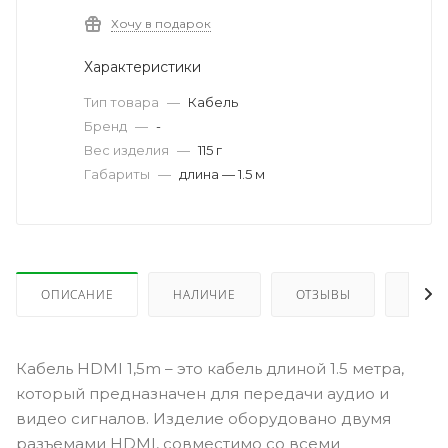
Хочу в подарок
Характеристики
Тип товара
—
Кабель
Бренд
—
-
Вес изделия
—
115 г
Габариты
—
длина — 1.5 м
ОПИСАНИЕ
НАЛИЧИЕ
ОТЗЫВЫ
КАК 
Кабель HDMI 1,5m – это кабель длиной 1.5 метра,
который предназначен для передачи аудио и
видео сигналов. Изделие оборудовано двумя
разъемами HDMI, совместимо со всеми