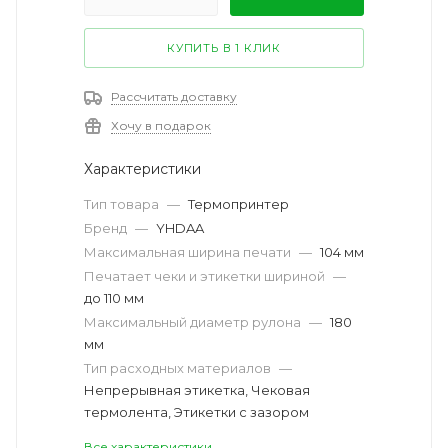
КУПИТЬ В 1 КЛИК
Рассчитать доставку
Хочу в подарок
Характеристики
Тип товара
—
Термопринтер
Бренд
—
YHDAA
Максимальная ширина печати
—
104 мм
Печатает чеки и этикетки шириной
—
до 110 мм
Максимальный диаметр рулона
—
180
мм
Тип расходных материалов
—
Непрерывная этикетка, Чековая
термолента, Этикетки с зазором
Все характеристики