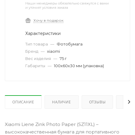
Наши менеджеры обязательно свяжутся с вами
и уточнят условия заказа
Хочу в подарок
Характеристики
Тип товара
—
Фотобумага
Бренд
—
xiaomi
Вес изделия
—
75 г
Габариты
—
100х60х30 мм (упаковка)
ОПИСАНИЕ
НАЛИЧИЕ
ОТЗЫВЫ
КАК 
Xiaomi Liene Zink Photo Paper (SZ11XL) –
высококачественная бумага для портативного