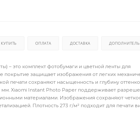
 КУПИТЬ
ОПЛАТА
ДОСТАВКА
ДОПОЛНИТЕЛ
енты) – это комплект фотобумаги и цветной ленты для
цевое покрытие защищает изображения от легких механич
кой печати сохраняют насыщенность и глубину оттенко
0 мм. Xiaomi Instant Photo Paper поддерживает разреш
ационными материалами. Изображения сохраняют четкос
тализацией. Плотность 273 г/м² подходит для печати ви