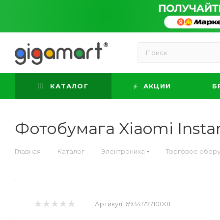
КАТАЛОГ
АКЦИИ
Б
Фотобумага Xiaomi Instan
—
—
—
Главная
Каталог
Электроника
Торговое обор
Артикул:
6934177710001