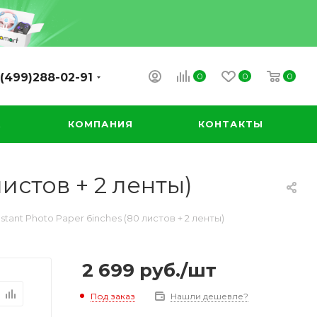
0
0
0
(499)288-02-91
А
КОМПАНИЯ
КОНТАКТЫ
листов + 2 ленты)
tant Photo Paper 6inches (80 листов + 2 ленты)
2 699
руб.
/шт
Под заказ
Нашли дешевле?