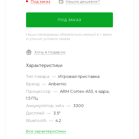
Под заказ
Нашли дешевле?
ПОД ЗАКАЗ
Наши менеджеры обязательно свяжутся с вами
и уточнят условия заказа
Хочу в подарок
Характеристики
Тип товара
—
Игровая приставка
Бренд
—
Anbernic
Процессор
—
ARM Cortex-A53, 4 ядра,
1.5 ГГц
Аккумулятор, мАч
—
3300
Дисплей
—
3.5"
Bluetooth
—
4.2
Все характеристики