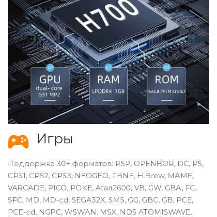
Игры
Поддержка 30+ форматов: PSP, OPENBOR, DC, PS,
CPS1, CPS2, CPS3, NEOGEO, FBNE, H.Brew, MAME,
VARCADE, PICO, POKE, Atari2600, VB, GW, GBA, FC,
SFC, MD, MD-cd, SEGA32X, SMS, GG, GBC, GB, PCE,
PCE-cd, NGPC, WSWAN, MSX, NDS ATOMISWAVE,