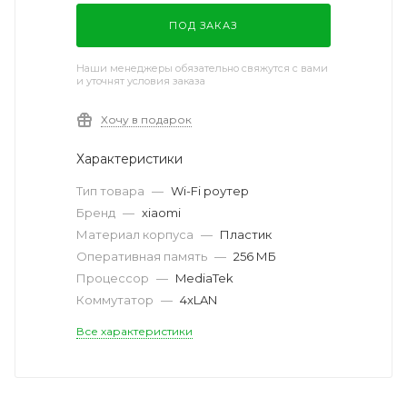
ПОД ЗАКАЗ
Наши менеджеры обязательно свяжутся с вами
и уточнят условия заказа
Хочу в подарок
Характеристики
Тип товара
—
Wi-Fi роутер
Бренд
—
xiaomi
Материал корпуса
—
Пластик
Оперативная память
—
256 МБ
Процессор
—
MediaTek
Коммутатор
—
4xLAN
Все характеристики