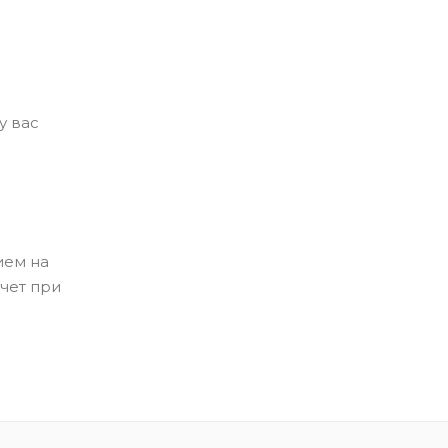
у вас
ием на
чет при