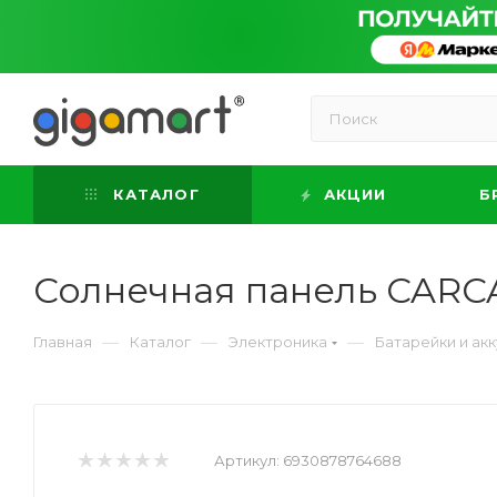
КАТАЛОГ
АКЦИИ
Б
Солнечная панель CAR
—
—
—
Главная
Каталог
Электроника
Батарейки и ак
Артикул:
6930878764688