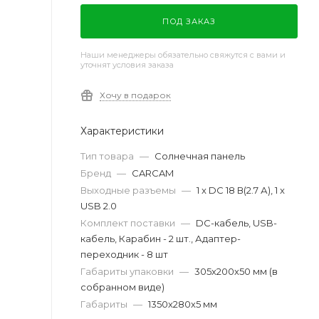
ПОД ЗАКАЗ
Наши менеджеры обязательно свяжутся с вами и
уточнят условия заказа
Хочу в подарок
Характеристики
Тип товара
—
Солнечная панель
Бренд
—
CARCAM
Выходные разъемы
—
1 x DC 18 В(2.7 А), 1 x
USB 2.0
Комплект поставки
—
DC-кабель, USB-
кабель, Карабин - 2 шт., Адаптер-
переходник - 8 шт
Габариты упаковки
—
305х200х50 мм (в
собранном виде)
Габариты
—
1350х280х5 мм