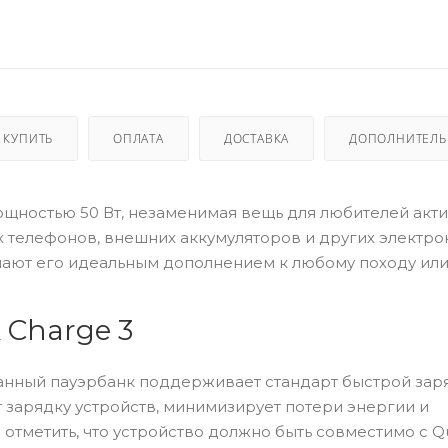
 КУПИТЬ
ОПЛАТА
ДОСТАВКА
ДОПОЛНИТЕЛ
щностью 50 Вт, незаменимая вещь для любителей акт
х телефонов, внешних аккумуляторов и других электр
елают его идеальным дополнением к любому походу ил
 Charge 3
анный пауэрбанк поддерживает стандарт быстрой зар
т зарядку устройств, минимизирует потери энергии и
тметить, что устройство должно быть совместимо с Q