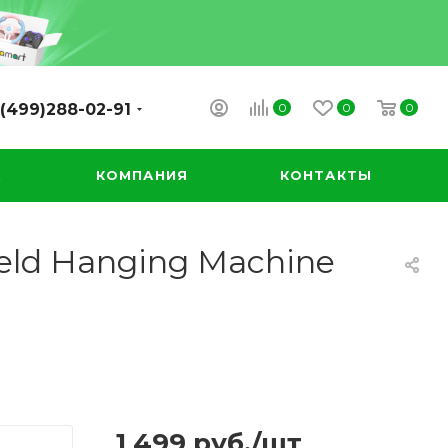
0
0
0
(499)288-02-91
А
КОМПАНИЯ
КОНТАКТЫ
eld Hanging Machine
1 499
руб.
/шт