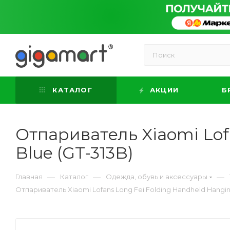
КАТАЛОГ
АКЦИИ
Б
Отпариватель Xiaomi Lof
Blue (GT-313B)
—
—
—
Главная
Каталог
Одежда, обувь и аксессуары
Отпариватель Xiaomi Lofans Long Fei Folding Handheld Hangin