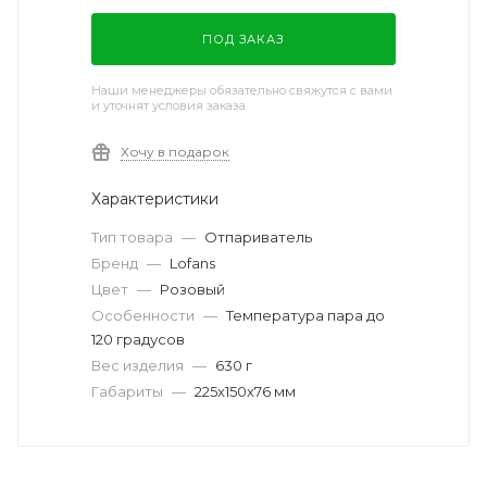
ПОД ЗАКАЗ
Наши менеджеры обязательно свяжутся с вами
и уточнят условия заказа
Хочу в подарок
Характеристики
Тип товара
—
Отпариватель
Бренд
—
Lofans
Цвет
—
Розовый
Особенности
—
Температура пара до
120 градусов
Вес изделия
—
630 г
Габариты
—
225x150x76 мм