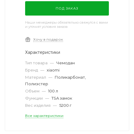
ПОД ЗАКАЗ
Наши менеджеры обязательно свяжутся с вами
и уточнят условия заказа
Хочу в подарок
Характеристики
Тип товара
—
Чемодан
Бренд
—
xiaomi
Материал
—
Поликарбонат,
Полиэстер
Объем
—
100 л
Функции
—
TSA замок
Вес изделия
—
5200 г
Все характеристики