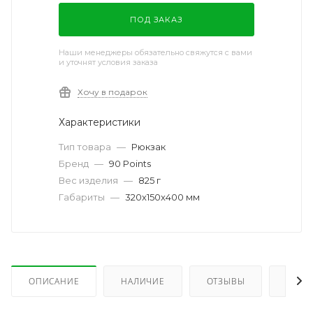
ПОД ЗАКАЗ
Наши менеджеры обязательно свяжутся с вами
и уточнят условия заказа
Хочу в подарок
Характеристики
Тип товара
—
Рюкзак
Бренд
—
90 Points
Вес изделия
—
825 г
Габариты
—
320х150x400 мм
ОПИСАНИЕ
НАЛИЧИЕ
ОТЗЫВЫ
КАК 