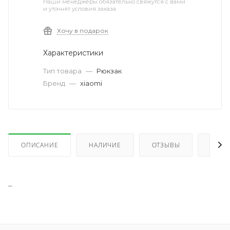
Наши менеджеры обязательно свяжутся с вами
и уточнят условия заказа
Хочу в подарок
Характеристики
Тип товара
—
Рюкзак
Бренд
—
xiaomi
ОПИСАНИЕ
НАЛИЧИЕ
ОТЗЫВЫ
КАК 
_