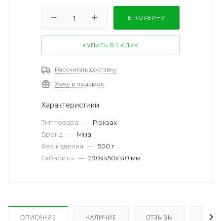
В КОРЗИНУ
КУПИТЬ В 1 КЛИК
Рассчитать доставку
Хочу в подарок
Характеристики
Тип товара
—
Рюкзак
Бренд
—
Mijia
Вес изделия
—
500 г
Габариты
—
290х450х140 мм
ОПИСАНИЕ
НАЛИЧИЕ
ОТЗЫВЫ
КАК 