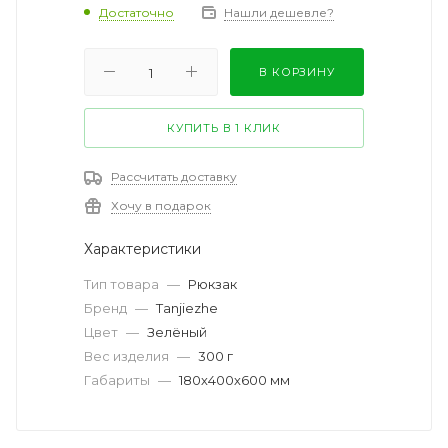
Достаточно
Нашли дешевле?
В КОРЗИНУ
КУПИТЬ В 1 КЛИК
Рассчитать доставку
Хочу в подарок
Характеристики
Тип товара
—
Рюкзак
Бренд
—
Tanjiezhe
Цвет
—
Зелёный
Вес изделия
—
300 г
Габариты
—
180х400х600 мм