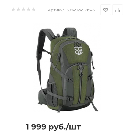
Артикул:
6974924971545
1 999
руб.
/шт