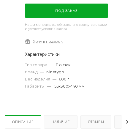
ПОД ЗАКАЗ
Наши менеджеры обязательно свяжутся с вами
и уточнят условия заказа
Хочу в подарок
Характеристики
Тип товара
—
Рюкзак
Бренд
—
Ninetygo
Вес изделия
—
600 г
Габариты
—
155x300x440 мм
ОПИСАНИЕ
НАЛИЧИЕ
ОТЗЫВЫ
КАК 