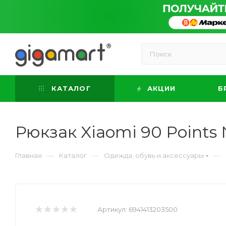
КАТАЛОГ
АКЦИИ
Б
Рюкзак Xiaomi 90 Points
—
—
—
Главная
Каталог
Одежда, обувь и аксессуары
Артикул:
6941413203500