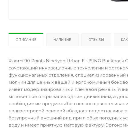
ОПИСАНИЕ
НАЛИЧИЕ
ОТЗЫВЫ
КАК
Xiaomi 90 Points Ninetygo Urban E-USING Backpack 
сочетающий инновационные технологии и эргоном
функциональных отделения, специализированный к
молнии для ценных вещей и эргономичный боковой
имеет модернизированный плечевой ремень. Уник
мгновенное открывание одним движением, а допо
необходимые предметы без полного расстегивания
полиэстеровой основой обладает водоотталкивающ
безупречный внешний вид при любых погодных усл
воду и имеет приятную матовую фактуру. Эргоно