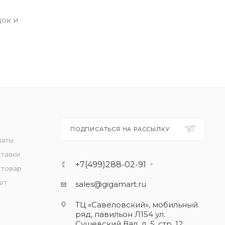
док и
ПОДПИСАТЬСЯ НА РАССЫЛКУ
латы
ставки
+7(499)288-02-91
 товар
ет
sales@gigamart.ru
ТЦ «Савеловский», мобильный
ряд, павильон Л154 ул.
Сущевский Вал, д. 5, стр. 12