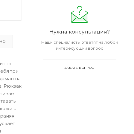
Нужна консультация?
ЬНО
Наши специалисты ответят на любой
интересующий вопрос
нично
ЗАДАТЬ ВОПРОС
ебя три
арман на
в. Рюкзак
чивает
тавать
кожи с
храняя
ускает
и