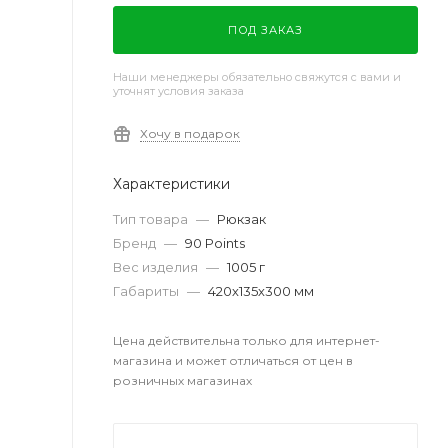
ПОД ЗАКАЗ
Наши менеджеры обязательно свяжутся с вами и
уточнят условия заказа
Хочу в подарок
Характеристики
Тип товара
—
Рюкзак
Бренд
—
90 Points
Вес изделия
—
1005 г
Габариты
—
420х135х300 мм
Цена действительна только для интернет-
магазина и может отличаться от цен в
розничных магазинах