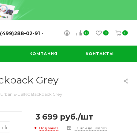
0
0
0
(499)288-02-91
А
КОМПАНИЯ
КОНТАКТЫ
ckpack Grey
o Urban E-USING Backpack Grey
3 699
руб.
/шт
Под заказ
Нашли дешевле?