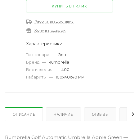
КУПИТЬ В 1 КЛИК
Рассчитать доставку
Хочу в подарок
Характеристики
Тип товара
—
Зонт
Бренд
—
Rumbrella
Вес изделия
—
400 г
Габариты
—
100х40х40 мм
ОПИСАНИЕ
НАЛИЧИЕ
ОТЗЫВЫ
КАК 
Rumbrella Golf Automatic Umbrella Apple Green —