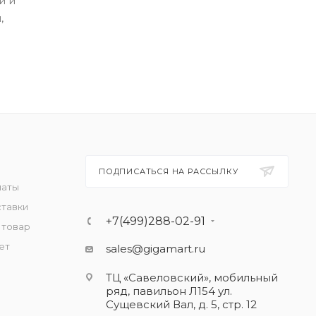
и и
,
ПОДПИСАТЬСЯ НА РАССЫЛКУ
латы
ставки
+7(499)288-02-91
 товар
ет
sales@gigamart.ru
ТЦ «Савеловский», мобильный
ряд, павильон Л154 ул.
Сущевский Вал, д. 5, стр. 12