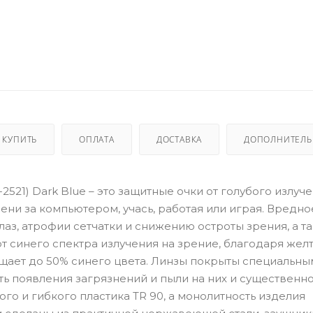
 КУПИТЬ
ОПЛАТА
ДОСТАВКА
ДОПОЛНИТЕЛ
6-2521) Dark Blue – это защитные очки от голубого излуч
мени за компьютером, учась, работая или играя. Вредно
глаз, атрофии сетчатки и снижению остроты зрения, а т
от синего спектра излучения на зрение, благодаря жел
ощает до 50% синего цвета. Линзы покрыты специальны
ь появления загрязнений и пыли на них и существенн
ого и гибкого пластика TR 90, а монолитность изделия