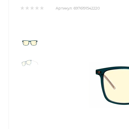
Артикул:
6976191542220