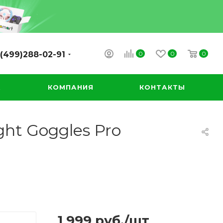
0
0
0
(499)288-02-91
А
КОМПАНИЯ
КОНТАКТЫ
ght Goggles Pro
1 999
руб.
/шт