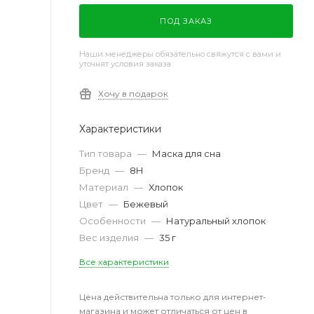
ПОД ЗАКАЗ
Наши менеджеры обязательно свяжутся с вами и
уточнят условия заказа
Хочу в подарок
Характеристики
Тип товара
—
Маска для сна
Бренд
—
8H
Материал
—
Хлопок
Цвет
—
Бежевый
Особенности
—
Натуральный хлопок
Вес изделия
—
35 г
Все характеристики
Цена действительна только для интернет-
магазина и может отличаться от цен в