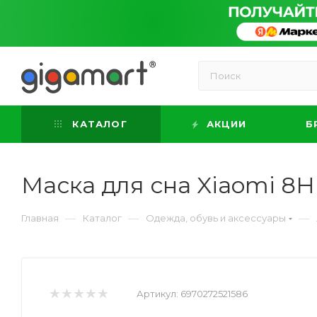
КАТАЛОГ
АКЦИИ
Б
Маска для сна Xiaomi 8H 
—
—
—
Главная
Каталог
Одежда, обувь и аксессуары
Артикул:
6970272521586