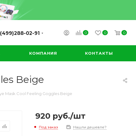
0
0
0
(499)288-02-91
А
КОМПАНИЯ
КОНТАКТЫ
les Beige
ye Mask Cool Feeling Goggles Beige
920
руб.
/шт
Под заказ
Нашли дешевле?