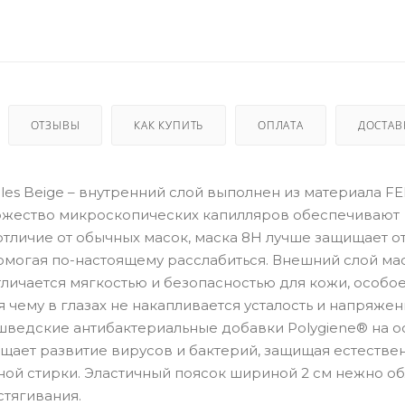
ОТЗЫВЫ
КАК КУПИТЬ
ОПЛАТА
ДОСТАВ
ggles Beige – внутренний слой выполнен из материала 
ножество микроскопических капилляров обеспечивают
тличие от обычных масок, маска 8H лучше защищает о
омогая по-настоящему расслабиться. Внешний слой ма
тличается мягкостью и безопасностью для кожи, особо
 чему в глазах не накапливается усталость и напряжен
шведские антибактериальные добавки Polygiene® на о
щает развитие вирусов и бактерий, защищая естестве
ой стирки. Эластичный поясок шириной 2 см нежно об
стягивания.