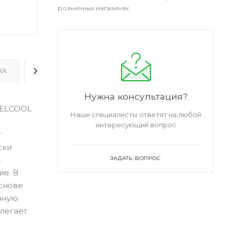
розничных магазинах
КА
ДОПОЛНИТЕЛЬНО
Нужна консультация?
FEELCOOL
Наши специалисты ответят на любой
интересующий вопрос
т
ски
е
ЗАДАТЬ ВОПРОС
ие. В
снове
нную
легает