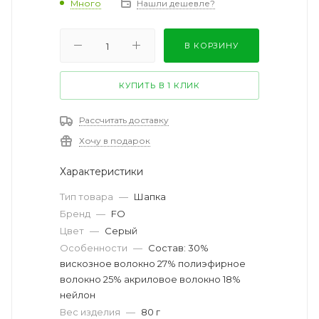
Много
Нашли дешевле?
В КОРЗИНУ
КУПИТЬ В 1 КЛИК
Рассчитать доставку
Хочу в подарок
Характеристики
Тип товара
—
Шапка
Бренд
—
FO
Цвет
—
Серый
Особенности
—
Состав: 30%
вискозное волокно 27% полиэфирное
волокно 25% акриловое волокно 18%
нейлон
Вес изделия
—
80 г