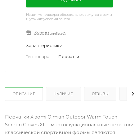
Наши менеджеры обязательно свяжутся с вами
и уточнят условия заказа
Хочу в подарок
Характеристики
Тип товара
—
Перчатки
ОПИСАНИЕ
НАЛИЧИЕ
ОТЗЫВЫ
КАК 
Перчатки Xiaomi Qimian Outdoor Warm Touch
Screen Gloves XL – многофункциональные перчатки
классической спортивной формы являются