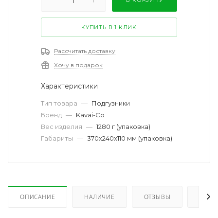
КУПИТЬ В 1 КЛИК
Рассчитать доставку
Хочу в подарок
Характеристики
Тип товара
—
Подгузники
Бренд
—
Kavai-Co
Вес изделия
—
1280 г (упаковка)
Габариты
—
370x240x110 мм (упаковка)
ОПИСАНИЕ
НАЛИЧИЕ
ОТЗЫВЫ
КАК 