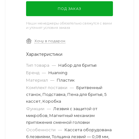
ПОД ЗАКАЗ
Наши менеджеры обязательно свяжутся с вами
и уточнят условия заказа
Хочу в подарок
Характеристики
Тип товара
—
Набор для бритья
Бренд
—
Huanxing
Материал
—
Пластик
Комплект поставки
—
Бритвенный
станок, Подставка, Пена для бритья, 5
кассет, Коробка
Функции
—
Лезвия с защитой от
микробов, Магнитный механизм
притяжения сменной головки
Особенности
—
Кассета оборудована
6 лезвиями, Толщина лезвий — 0,08 мм,