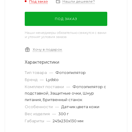
Под заказ
Нашли дешевле?
ПОД ЗАКАЗ
Наши менеджеры обязательно свяжутся с вами
и уточнят условия заказа
Хочу в подарок
Характеристики
Тип товара
—
Фотоэпилятор
Бренд
—
Lydsto
Комплект поставки
—
Фотоэпилятор с
подставкой, Защитные очки, Шнур
питания, Бритвенный станок
Особенности
—
Датчик цвета кожи
Вес изделия
—
300 г
Габариты
—
245х230х130 мм