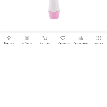
Триммер 4 в 1 PRITECH LD-7115
Главная
Кабинет
Корзина
Избранные
Сравнение
Каталог
Под заказ
Арт.: 6935489506320
990
руб.
/шт
ПОД ЗАКАЗ