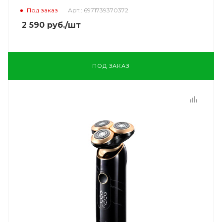
Под заказ
Арт.: 6971739370372
2 590
руб.
/шт
ПОД ЗАКАЗ