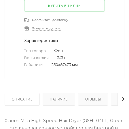
КУПИТЬ В 1 КЛИК
Рассчитать доставку
Хочу в подарок
Характеристики
Тип товара
—
Фен
Вес изделия
—
347 г
Габариты
—
250х87х73 мм
ОПИСАНИЕ
НАЛИЧИЕ
ОТЗЫВЫ
КАК 
Xiaomi Mijia High-Speed Hair Dryer (GSHF04LF) Green
— это инновационное устройство для быстрой и