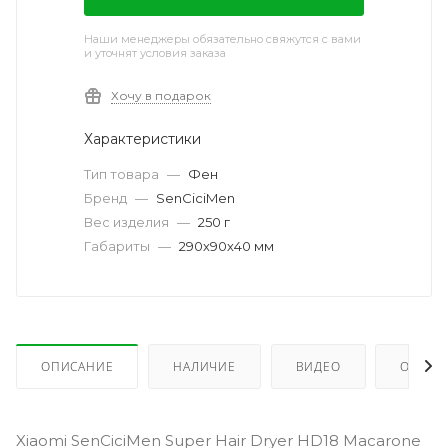
Наши менеджеры обязательно свяжутся с вами
и уточнят условия заказа
Хочу в подарок
Характеристики
Тип товара
—
Фен
Бренд
—
SenCiciMen
Вес изделия
—
250 г
Габариты
—
290х90х40 мм
ОПИСАНИЕ
НАЛИЧИЕ
ВИДЕО
ОТЗЫВ
Xiaomi SenCiciMen Super Hair Dryer HD18 Macarone