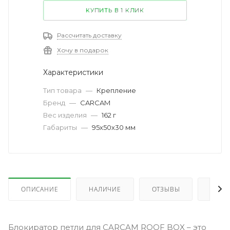
КУПИТЬ В 1 КЛИК
Рассчитать доставку
Хочу в подарок
Характеристики
Тип товара
—
Крепление
Бренд
—
CARCAM
Вес изделия
—
162 г
Габариты
—
95х50х30 мм
ОПИСАНИЕ
НАЛИЧИЕ
ОТЗЫВЫ
КАК 
Блокиратор петли для CARCAM ROOF BOX – это