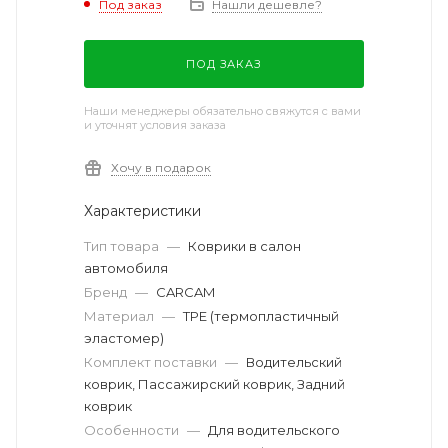
Под заказ
Нашли дешевле?
ПОД ЗАКАЗ
Наши менеджеры обязательно свяжутся с вами
и уточнят условия заказа
Хочу в подарок
Характеристики
Тип товара
—
Коврики в салон
автомобиля
Бренд
—
CARCAM
Материал
—
TPE (термопластичный
эластомер)
Комплект поставки
—
Водительский
коврик, Пассажирский коврик, Задний
коврик
Особенности
—
Для водительского