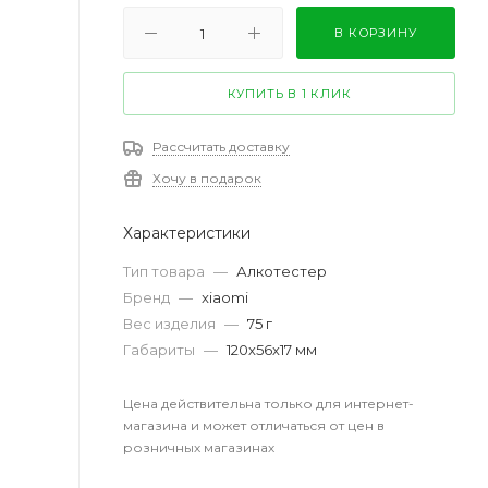
В КОРЗИНУ
КУПИТЬ В 1 КЛИК
Рассчитать доставку
Хочу в подарок
Характеристики
Тип товара
—
Алкотестер
Бренд
—
xiaomi
Вес изделия
—
75 г
Габариты
—
120х56х17 мм
Цена действительна только для интернет-
магазина и может отличаться от цен в
розничных магазинах