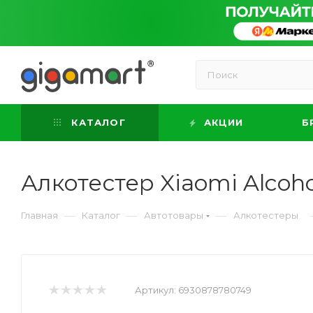
КАТАЛОГ
АКЦИИ
Б
Алкотестер Xiaomi Alcoh
—
—
—
Главная
Каталог
Автотовары
Алкотестеры
Артикул:
6930878780749