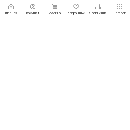
Главная
Кабинет
Корзина
Избранные
Сравнение
Каталог
Ударный гайковёрт MAGNET Charging Wrench
MG812
Достаточно
Арт.: 6930878764138
4 999
руб.
/шт
В КОРЗИНУ