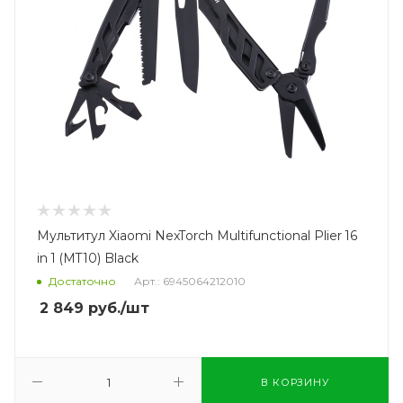
Мультитул Xiaomi NexTorch Multifunctional Plier 16
in 1 (MT10) Black
Достаточно
Арт.: 6945064212010
2 849
руб.
/шт
В КОРЗИНУ