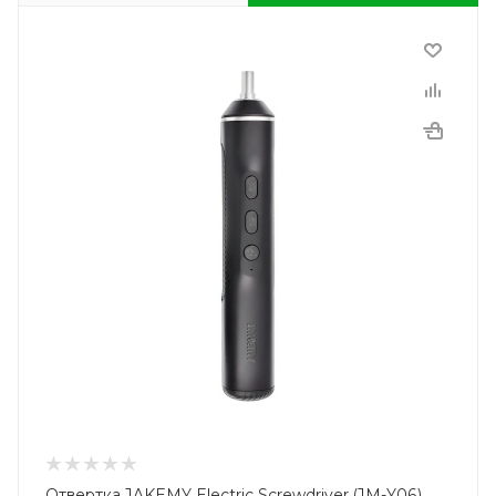
Отвертка JAKEMY Electric Screwdriver (JM-Y06)