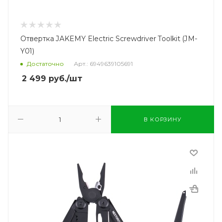
Отвертка JAKEMY Electric Screwdriver Toolkit (JM-
Y01)
Достаточно
Арт.: 6949639105691
2 499
руб.
/шт
В КОРЗИНУ