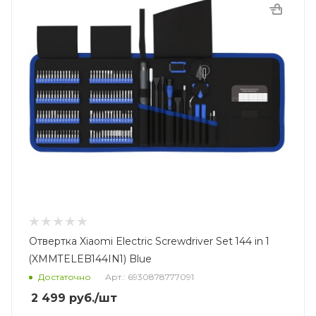
Отвертка Xiaomi Electric Screwdriver Set 144 in 1
(XMMTELEB144IN1) Blue
Достаточно
Арт.: 6930878777091
2 499
руб.
/шт