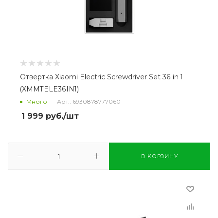
Отвертка Xiaomi Electric Screwdriver Set 36 in 1
(XMMTELE36IN1)
Много
Арт.: 6930878777060
1 999
руб.
/шт
В КОРЗИНУ