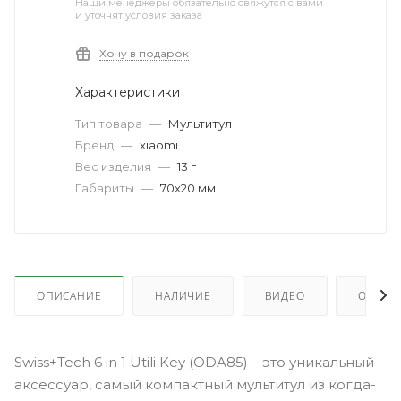
Наши менеджеры обязательно свяжутся с вами
и уточнят условия заказа
Хочу в подарок
Характеристики
Тип товара
—
Мультитул
Бренд
—
xiaomi
Вес изделия
—
13 г
Габариты
—
70х20 мм
ОПИСАНИЕ
НАЛИЧИЕ
ВИДЕО
ОТЗЫВ
Swiss+Tech 6 in 1 Utili Key (ODA85) – это уникальный
аксессуар, самый компактный мультитул из когда-