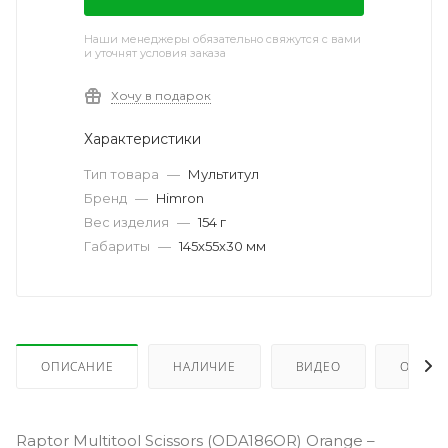
Наши менеджеры обязательно свяжутся с вами
и уточнят условия заказа
Хочу в подарок
Характеристики
Тип товара
—
Мультитул
Бренд
—
Himron
Вес изделия
—
154 г
Габариты
—
145х55х30 мм
ОПИСАНИЕ
НАЛИЧИЕ
ВИДЕО
ОТЗЫВ
Raptor Multitool Scissors (ODA186OR) Orange –