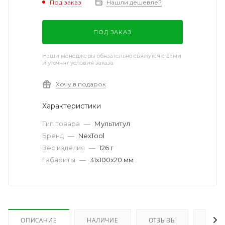
Под заказ
Нашли дешевле?
ПОД ЗАКАЗ
Наши менеджеры обязательно свяжутся с вами
и уточнят условия заказа
Хочу в подарок
Характеристики
Тип товара
—
Мультитул
Бренд
—
NexTool
Вес изделия
—
126 г
Габариты
—
31x100x20 мм
ОПИСАНИЕ
НАЛИЧИЕ
ОТЗЫВЫ
КАК 