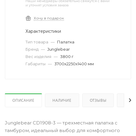
Наши менеджеры обязательно свяжутся с вами
и уточнят условия заказа
Хочу в подарок
Характеристики
Тип товара
—
Палатка
Бренд
—
Junglebear
Вес изделия
—
3800 г
Габариты
—
3700х2250х1400 мм
ОПИСАНИЕ
НАЛИЧИЕ
ОТЗЫВЫ
КАК 
Junglebear CD1908-3 — трехместная палатка с
тамбуром, идеальный выбор для комфортного