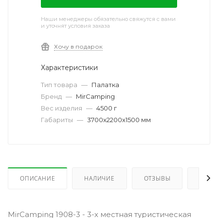
Наши менеджеры обязательно свяжутся с вами
и уточнят условия заказа
Хочу в подарок
Характеристики
Тип товара
—
Палатка
Бренд
—
MirCamping
Вес изделия
—
4500 г
Габариты
—
3700x2200x1500 мм
ОПИСАНИЕ
НАЛИЧИЕ
ОТЗЫВЫ
КАК 
MirCamping 1908-3 - 3-х местная туристическая