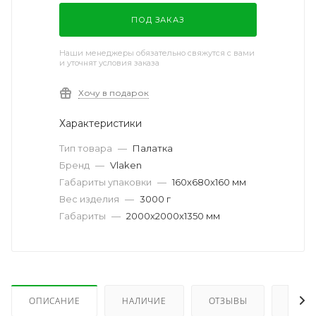
ПОД ЗАКАЗ
Наши менеджеры обязательно свяжутся с вами
и уточнят условия заказа
Хочу в подарок
Характеристики
Тип товара
—
Палатка
Бренд
—
Vlaken
Габариты упаковки
—
160х680х160 мм
Вес изделия
—
3000 г
Габариты
—
2000х2000х1350 мм
ОПИСАНИЕ
НАЛИЧИЕ
ОТЗЫВЫ
КАК 