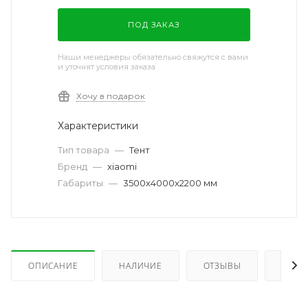
ПОД ЗАКАЗ
Наши менеджеры обязательно свяжутся с вами
и уточнят условия заказа
Хочу в подарок
Характеристики
Тип товара
—
Тент
Бренд
—
xiaomi
Габариты
—
3500x4000x2200 мм
ОПИСАНИЕ
НАЛИЧИЕ
ОТЗЫВЫ
КАК 