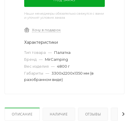
Наши менеджеры обязательно свяжутся с вами
и уточнят условия заказа
Хочу в подарок
Характеристики
Тип товара
—
Палатка
Бренд
—
MirCamping
Вес изделия
—
4800 г
Габариты
—
3300x2200x1350 мм (в
разобранном виде)
ОПИСАНИЕ
НАЛИЧИЕ
ОТЗЫВЫ
КАК 