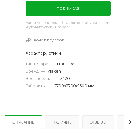
ПОД ЗАКАЗ
Наши менеджеры обязательно свяжутся с вами
и уточнят условия заказа
Хочу в подарок
Характеристики
Тип товара
—
Палатка
Бренд
—
Vlaken
Вес изделия
—
3420 г
Габариты
—
2700x2700x1600 мм
ОПИСАНИЕ
НАЛИЧИЕ
ОТЗЫВЫ
КАК 