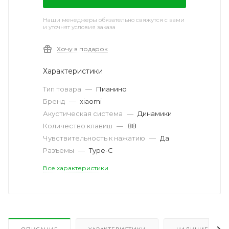
Наши менеджеры обязательно свяжутся с вами
и уточнят условия заказа
Хочу в подарок
Характеристики
Тип товара
—
Пианино
Бренд
—
xiaomi
Акустическая система
—
Динамики
Количество клавиш
—
88
Чувствительность к нажатию
—
Да
Разъемы
—
Type-C
Все характеристики