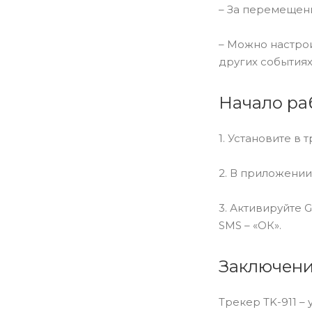
– За перемещени
– Можно настрои
других событиях
Начало ра
1. Установите в 
2. В приложени
3. Активируйте 
SMS – «ОК».
Заключен
Трекер TK-911 –