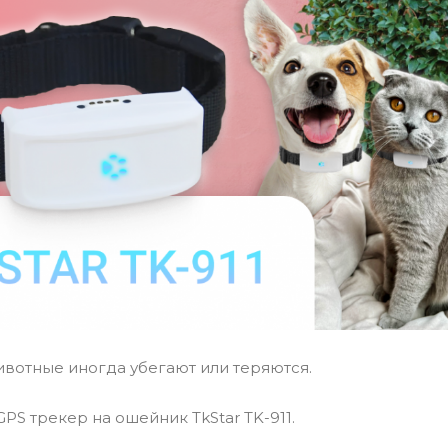
вотные иногда убегают или теряются.
GPS трекер на ошейник TkStar TK-911.