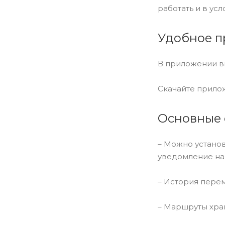
работать и в ус
Удобное 
В приложении в
Скачайте прило
Основные 
– Можно установ
уведомление на
– История пере
– Маршруты хран