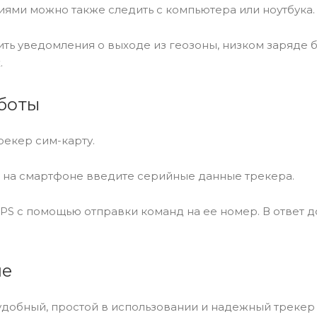
ями можно также следить с компьютера или ноутбука.
ть уведомления о выходе из геозоны, низком заряде 
.
боты
трекер сим-карту.
и на смартфоне введите серийные данные трекера.
GPS c помощью отправки команд на ее номер. В ответ 
ие
 удобный, простой в использовании и надежный трекер