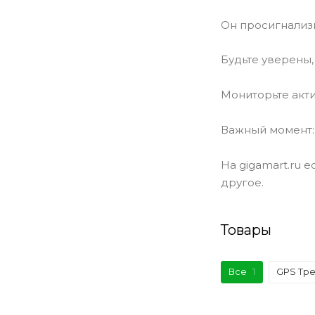
Он просигнализи
Будьте уверены,
Мониторьте акти
Важный момент: 
На gigamart.ru 
другое.
Товары
Все
1
GPS Тр