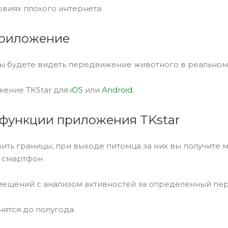
ловиях плохого интернета.
приложение
ы будете видеть передвижение животного в реальном
жение TKStar для
iOS
или
Android.
функции приложения TKstar
ить границы, при выходе питомца за них вы получите
 смартфон
мещений с анализом активностей за определенный пер
ятся до полугода.