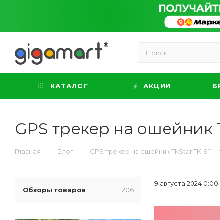
КАТАЛОГ
АКЦИИ
Б
GPS трекер на ошейник T
—
—
Главная
Блог
GPS трекер на ошейник TkStar TK-911 
9 августа 2024 0:00
Обзоры товаров
206