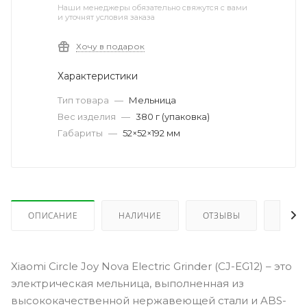
Наши менеджеры обязательно свяжутся с вами
и уточнят условия заказа
Хочу в подарок
Характеристики
Тип товара
—
Мельница
Вес изделия
—
380 г (упаковка)
Габариты
—
52×52×192 мм
ОПИСАНИЕ
НАЛИЧИЕ
ОТЗЫВЫ
КАК 
Xiaomi Circle Joy Nova Electric Grinder (CJ-EG12) – это
электрическая мельница, выполненная из
высококачественной нержавеющей стали и ABS-