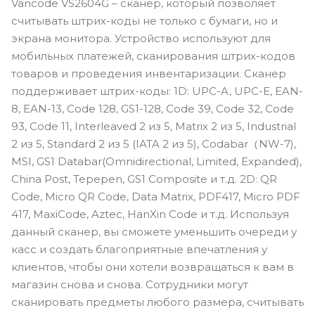
Vancode VS2604G – сканер, который позволяет
считывать штрих-коды не только с бумаги, но и
экрана монитора. Устройство используют для
мобильных платежей, сканирования штрих-кодов
товаров и проведения инвентаризации. Сканер
поддерживает штрих-коды: 1D: UPC-A, UPC-E, EAN-
8, EAN-13, Code 128, GS1-128, Code 39, Code 32, Code
93, Code 11, Interleaved 2 из 5, Matrix 2 из 5, Industrial
2 из 5, Standard 2 из 5 (IATA 2 из 5), Codabar（NW-7),
MSI, GS1 Databar(Omnidirectional, Limited, Expanded),
China Post, Tepepen, GS1 Composite и т.д. 2D: QR
Code, Micro QR Code, Data Matrix, PDF417, Micro PDF
417, MaxiCode, Aztec, HanXin Code и т.д. Используя
данный сканер, вы сможете уменьшить очереди у
касс и создать благоприятные впечатления у
клиентов, чтобы они хотели возвращаться к вам в
магазин снова и снова. Сотрудники могут
сканировать предметы любого размера, считывать