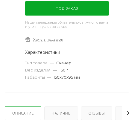
ПОД ЗАКАЗ
Наши менеджеры обязательно свяжутся с вами
и уточнят условия заказа
Хочу в подарок
Характеристики
Тип товара
—
Сканер
Вес изделия
—
160 г
Габариты
—
150x70x95 мм
ОПИСАНИЕ
НАЛИЧИЕ
ОТЗЫВЫ
КАК 