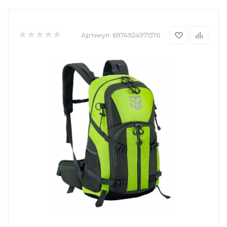
Артикул:
6974924971576