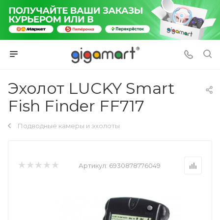
Эхолот LUCKY Smart
Fish Finder FF717
Подводные камеры и эхолоты
Артикул:
6930878776049