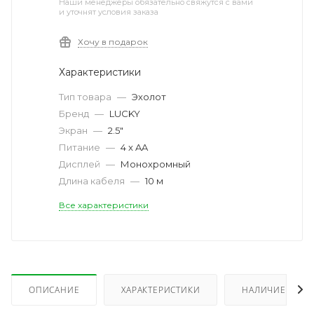
Наши менеджеры обязательно свяжутся с вами
и уточнят условия заказа
Хочу в подарок
Характеристики
Тип товара
—
Эхолот
Бренд
—
LUCKY
Экран
—
2.5"
Питание
—
4 x AA
Дисплей
—
Монохромный
Длина кабеля
—
10 м
Все характеристики
ОПИСАНИЕ
ХАРАКТЕРИСТИКИ
НАЛИЧИЕ